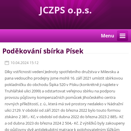
JCZPS o.p.s.
Menu
Poděkování sbírka Písek
10.04.2024 15:12
Díky vstřícnosti vedení Jednoty spotřebního družstva v Milevsku a
pana vedoucího prodejny jsme mohli 16. září 2021 umístit sbírkovou
pokladničku do obchodu Šipka 520 v Písku (konkrétně ji najdete v
Truhlářské ulici 2099) a odstartovat veřejnou sbírku na podporu
provozu půjčovny kompenzačních pomůcek Jihočeského centra
rovných příležitostí, z. ú., která má své prostory nedaleko v Nádražní
ulici 2129. V období od září 2021 do března 2022 bylo touto formou
získáno 2 381,- Kč, v období od dubna 2022 do března 2023 2 885,- Kč
a od dubna 2023 do března 2024 2 504,- Kč. Z výtěžků byly zakoupeny
do půjčovny dvě antidekubitní matrace k polohovatelným lůžkům