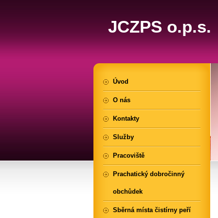
JCZPS o.p.s.
Úvod
O nás
Kontakty
Služby
Pracoviště
Prachatický dobročinný
obchůdek
Sběrná místa čistírny peří