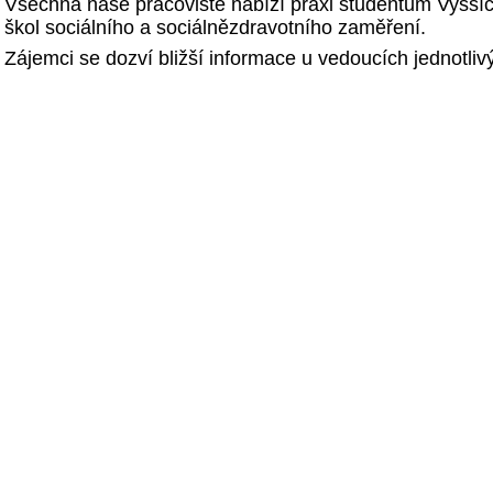
Všechna naše pracoviště nabízí praxi studentům Vyšší
škol sociálního a sociálnězdravotního zaměření.
Zájemci se dozví bližší informace u vedoucích jednotliv