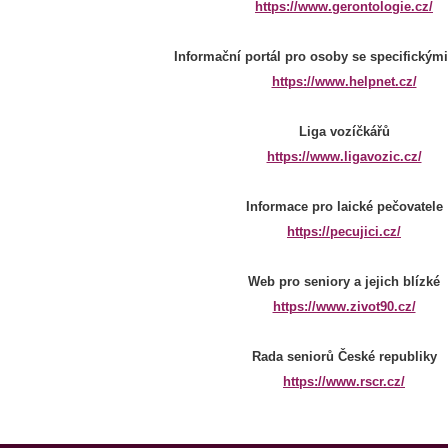
https://www.gerontologie.cz/
Informační portál pro osoby se specifickým
https://www.helpnet.cz/
Liga vozíčkářů
https://www.ligavozic.cz/
Informace pro laické pečovatele
https://pecujici.cz/
Web pro seniory a jejich blízké
https://www.zivot90.cz/
Rada seniorů České republiky
https://www.rscr.cz/