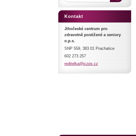
Kontakt
Jihočeské centrum pro
zdravotně postižené a seniory
o.p.s.
SNP 559, 383 01 Prachatice
602 273 257
reditelk
a@jczps.
cz