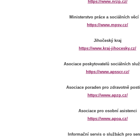
https://www.nrzp.cz/
Ministerstvo práce a sociálních věcí
https://www.mpsv.cz/
Jihočeský kraj
https://www.kraj-jihocesky.cz/
Asociace poskytovatelů sociálních slu
https://www.apsscr.cz/
Asociace poraden pro zdravotně post
https://www.apzp.cz/
Asociace pro osobní asistenci
https://www.apoa.cz/
Informační servis o službách pro sen