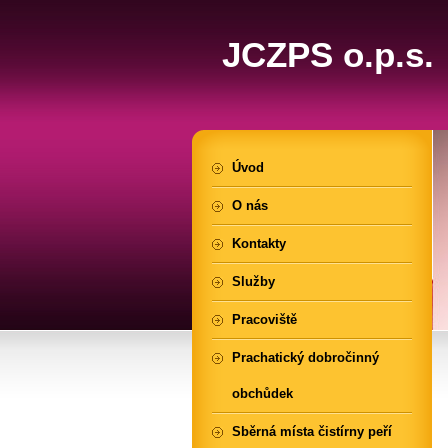
JCZPS o.p.s.
Úvod
O nás
Kontakty
Služby
Pracoviště
Prachatický dobročinný
obchůdek
Sběrná místa čistírny peří