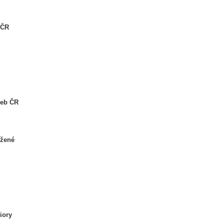
 ČR
žeb ČR
ižené
iory