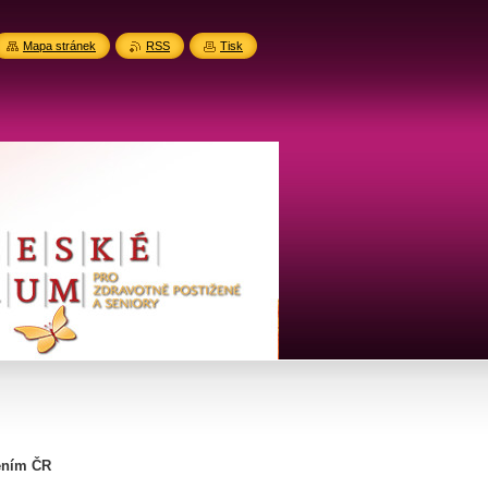
Mapa stránek
RSS
Tisk
žením ČR