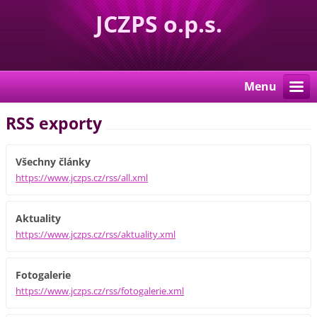
JCZPS o.p.s.
Menu
RSS exporty
Všechny články
https://www.jczps.cz/rss/all.xml
Aktuality
https://www.jczps.cz/rss/aktuality.xml
Fotogalerie
https://www.jczps.cz/rss/fotogalerie.xml