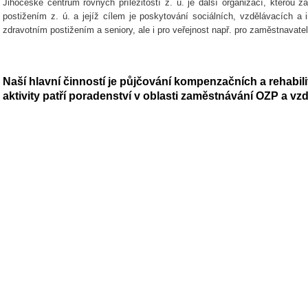
Jihočeské centrum rovných příležitostí z. ú. je další organizací, kterou 
postižením z. ú. a jejíž cílem je poskytování sociálních, vzdělávacích a
zdravotním postižením a seniory, ale i pro veřejnost např. pro zaměstnavate
Naší hlavní činností je půjčování kompenzačních a rehabil
aktivity patří poradenství v oblasti zaměstnávání OZP a vzd