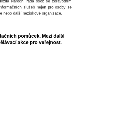
založila Národní rada osob se zdravotním
 informačních služeb nejen pro osoby se
le nebo další neziskové organizace.
itačních pomůcek. Mezi další
ělávací akce pro veřejnost.