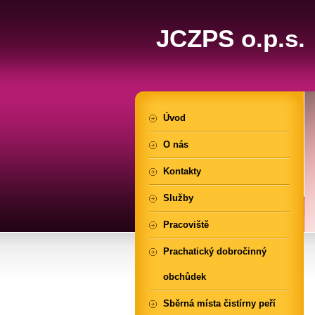
JCZPS o.p.s.
Úvod
O nás
Kontakty
Služby
Pracoviště
Prachatický dobročinný
obchůdek
Sběrná místa čistírny peří