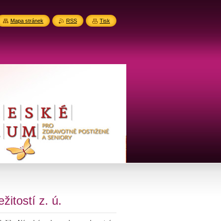
Mapa stránek
RSS
Tisk
itostí z. ú.