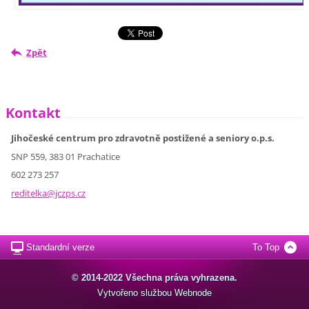
Zpět
Kontakt
Jihočeské centrum pro zdravotně postižené a seniory o.p.s.
SNP 559, 383 01 Prachatice
602 273 257
reditelk
a@jczps.
cz
Standardní verze
To Top
© 2014-2022 Všechna práva vyhrazena.
Vytvořeno službou
Webnode