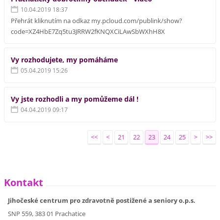
10.04.2019 18:37
Přehrát kliknutím na odkaz my.pcloud.com/publink/show?
code=XZ4HbE7Zq5tu3JRRW2fKNQXCiLAwSbWXhH8X
Vy rozhodujete, my pomáháme
05.04.2019 15:26
Vy jste rozhodli a my pomůžeme dál !
04.04.2019 09:17
<<
<
21
22
23
24
25
>
>>
Kontakt
Jihočeské centrum pro zdravotně postižené a seniory o.p.s.
SNP 559, 383 01 Prachatice