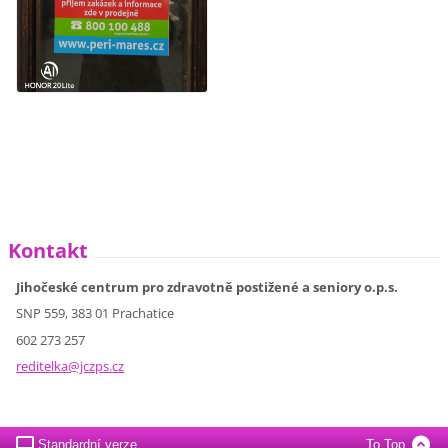
Kontakt
Jihočeské centrum pro zdravotně postižené a seniory o.p.s.
SNP 559, 383 01 Prachatice
602 273 257
reditelk
a@jczps.
cz
Standardní verze
To Top