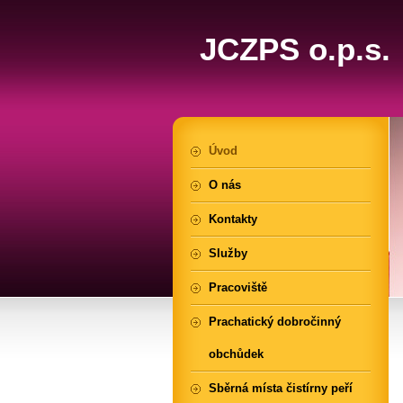
JCZPS o.p.s.
Úvod
O nás
Kontakty
Služby
Pracoviště
Prachatický dobročinný
obchůdek
Sběrná místa čistírny peří