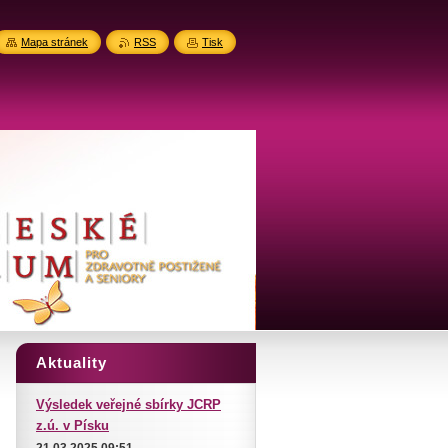
Mapa stránek
RSS
Tisk
Aktuality
Výsledek veřejné sbírky JCRP
z.ú. v Písku