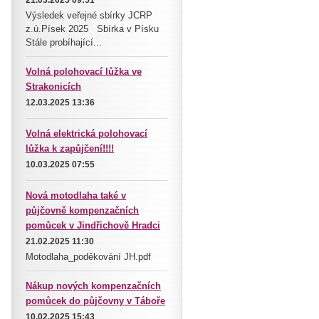
21.03.2025 09:51
Výsledek veřejné sbírky JCRP
z.ú.Písek 2025 Sbírka v Písku
Stále probíhající...
Volná polohovací lůžka ve
Strakonicích
12.03.2025 13:36
Volná elektrická polohovací
lůžka k zapůjčení!!!!
10.03.2025 07:55
Nová motodlaha také v
půjčovně kompenzačních
pomůcek v Jindřichově Hradci
21.02.2025 11:30
Motodlaha_poděkování JH.pdf
Nákup nových kompenzačních
pomůcek do půjčovny v Táboře
10.02.2025 15:43