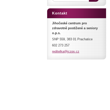
Kontakt
Jihočeské centrum pro
zdravotně postižené a seniory
o.p.s.
SNP 559, 383 01 Prachatice
602 273 257
reditelk
a@jczps.
cz