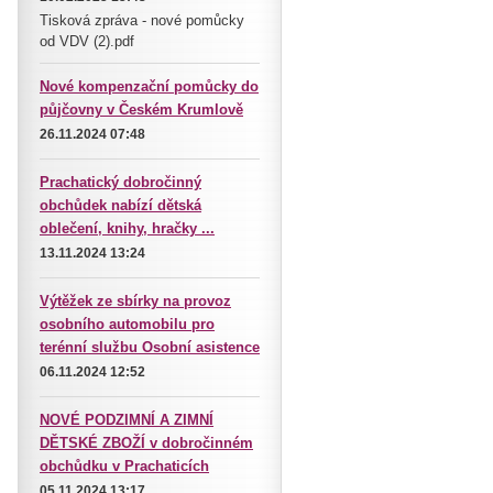
Tisková zpráva - nové pomůcky
od VDV (2).pdf
Nové kompenzační pomůcky do
půjčovny v Českém Krumlově
26.11.2024 07:48
Prachatický dobročinný
obchůdek nabízí dětská
oblečení, knihy, hračky ...
13.11.2024 13:24
Výtěžek ze sbírky na provoz
osobního automobilu pro
terénní službu Osobní asistence
06.11.2024 12:52
NOVÉ PODZIMNÍ A ZIMNÍ
DĚTSKÉ ZBOŽÍ v dobročinném
obchůdku v Prachaticích
05.11.2024 13:17