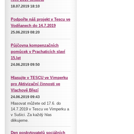
18.07.2019 18:10
Podpořte náš projekt v Tescu ve
Vodňanech do 14.7.2019
25.06.2019 08:20
Půjčovna kompenzačních
pomůcek v Prachaticích slaví
15.let
24.06.2019 09:50
Hlasujte v TESCU ve Vimperku
pro Aktivizační činnosti ve
Vlachově Březí
24.06.2019 09:43
Hlasovat můžete od 17.6. do
14.7.2019 v Tescu ve Vimperku a
v Sušici. Za každý hlas
děkujeme.
Den poskytovatelů sociálních