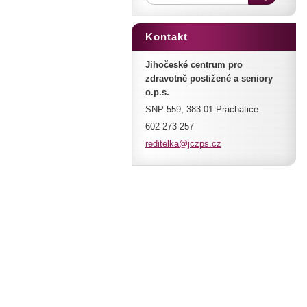
Kontakt
Jihočeské centrum pro
zdravotně postižené a seniory
o.p.s.
SNP 559, 383 01 Prachatice
602 273 257
reditelk
a@jczps.
cz