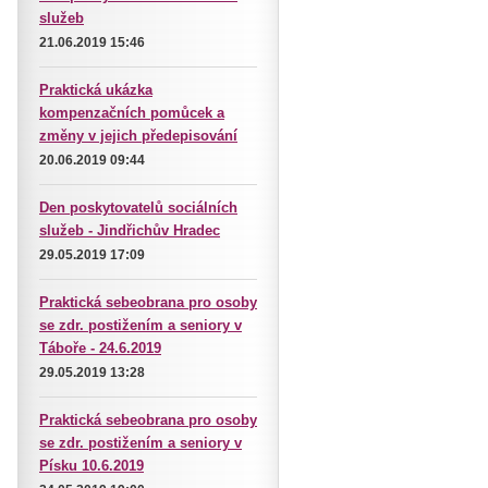
služeb
21.06.2019 15:46
Praktická ukázka
kompenzačních pomůcek a
změny v jejich předepisování
20.06.2019 09:44
Den poskytovatelů sociálních
služeb - Jindřichův Hradec
29.05.2019 17:09
Praktická sebeobrana pro osoby
se zdr. postižením a seniory v
Táboře - 24.6.2019
29.05.2019 13:28
Praktická sebeobrana pro osoby
se zdr. postižením a seniory v
Písku 10.6.2019