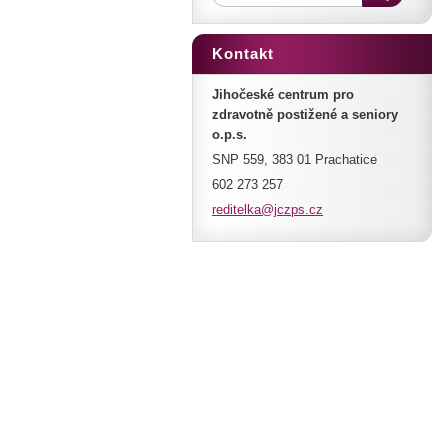
Kontakt
Jihočeské centrum pro
zdravotně postižené a seniory
o.p.s.
SNP 559, 383 01 Prachatice
602 273 257
reditelk
a@jczps.
cz