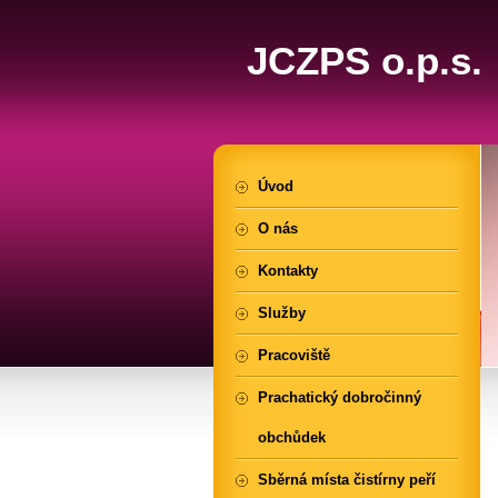
JCZPS o.p.s.
Úvod
O nás
Kontakty
Služby
Pracoviště
Prachatický dobročinný
obchůdek
Sběrná místa čistírny peří