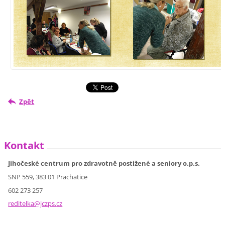
Zpět
Kontakt
Jihočeské centrum pro zdravotně postižené a seniory o.p.s.
SNP 559, 383 01 Prachatice
602 273 257
reditelk
a@jczps.
cz