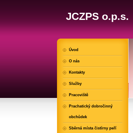
JCZPS o.p.s.
Úvod
O nás
Kontakty
Služby
Pracoviště
Prachatický dobročinný
obchůdek
Sběrná místa čistírny peří