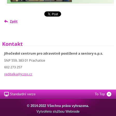
Zpět
Kontakt
Jihočeské centrum pro zdravotně postižené a seniory o.p.s.
SNP 559, 383 01 Prachatice
602 273 257
reditelk
a@jczps.
cz
Standardní verze
To Top
© 2014-2022 Všechna práva vyhrazena.
Vytvořeno službou
Webnode