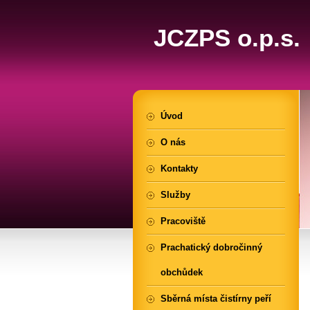
JCZPS o.p.s.
Úvod
O nás
Kontakty
Služby
Pracoviště
Prachatický dobročinný
obchůdek
Sběrná místa čistírny peří