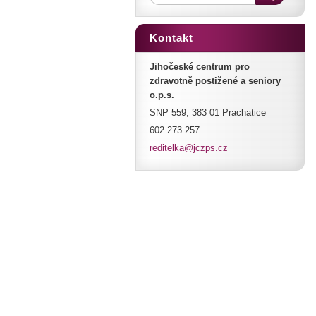
Kontakt
Jihočeské centrum pro
zdravotně postižené a seniory
o.p.s.
SNP 559, 383 01 Prachatice
602 273 257
reditelk
a@jczps.
cz