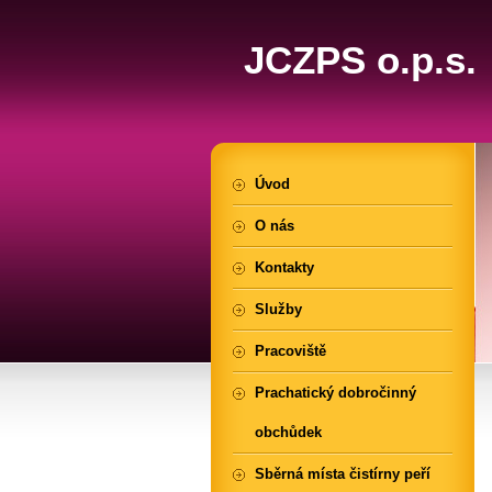
JCZPS o.p.s.
Úvod
O nás
Kontakty
Služby
Pracoviště
Prachatický dobročinný
obchůdek
Sběrná místa čistírny peří