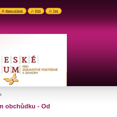
Mapa stránek
RSS
Tisk
24
ém obchůdku - Od