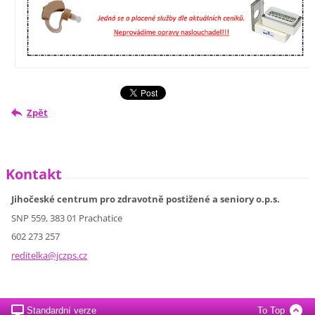
Zpět
Kontakt
Jihočeské centrum pro zdravotně postižené a seniory o.p.s.
SNP 559, 383 01 Prachatice
602 273 257
reditelk
a@jczps.
cz
Standardní verze
To Top