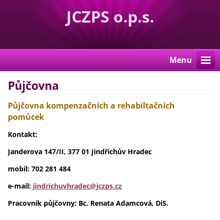
JCZPS o.p.s.
Menu
Půjčovna
Půjčovna kompenzačních a rehabiltačních
pomůcek
Kontakt:
Janderova 147/II, 377 01 Jindřichův Hradec
mobil: 702 281 484
e-mail:
jindrichuvhradec@jczps.cz
Pracovník půjčovny: Bc. Renata Adamcová, DiS.