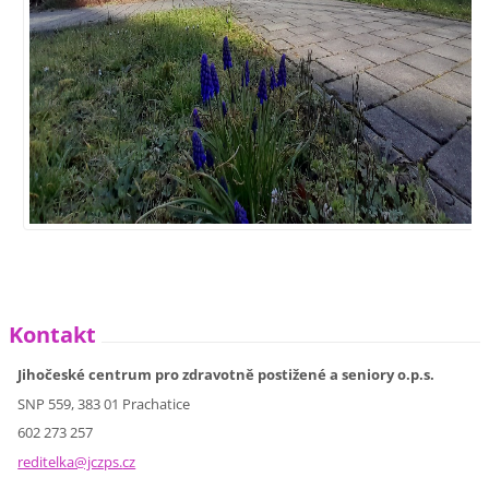
Kontakt
Jihočeské centrum pro zdravotně postižené a seniory o.p.s.
SNP 559, 383 01 Prachatice
602 273 257
reditelk
a@jczps.
cz