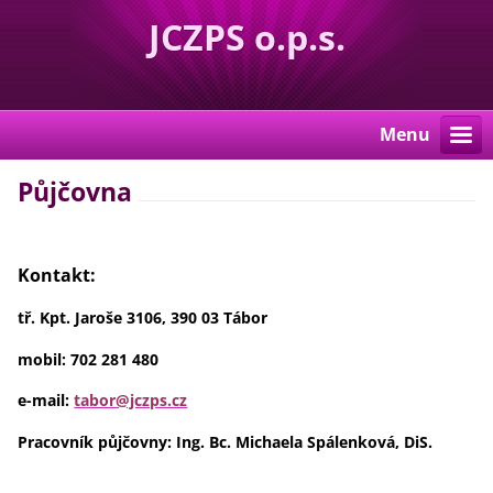
JCZPS o.p.s.
Menu
Půjčovna
Kontakt:
tř. Kpt. Jaroše 3106, 390 03 Tábor
mobil: 702 281 480
e-mail:
tabor@jczps.cz
Pracovník půjčovny: Ing. Bc. Michaela Spálenková, DiS.