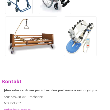
Kontakt
Jihočeské centrum pro zdravotně postižené a seniory o.p.s.
SNP 559, 383 01 Prachatice
602 273 257
reditelk
a@jczps.
cz