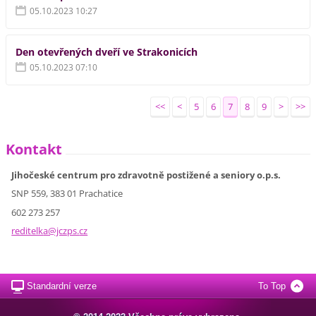
05.10.2023 10:27
Den otevřených dveří ve Strakonicích
05.10.2023 07:10
<<
<
5
6
7
8
9
>
>>
Kontakt
Jihočeské centrum pro zdravotně postižené a seniory o.p.s.
SNP 559, 383 01 Prachatice
602 273 257
reditelk
a@jczps.
cz
Standardní verze
To Top