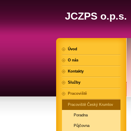
JCZPS o.p.s.
Úvod
O nás
Kontakty
Služby
Pracoviště
Pracoviště Český Krumlov
Poradna
Půjčovna