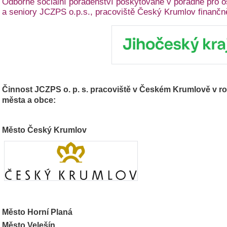
Odborné sociální poradenství poskytované v poradně pro 
a seniory JCZPS o.p.s., pracoviště Český Krumlov finančně
Činnost JCZPS o. p. s. pracoviště v Českém Krumlově v ro
města a obce:
Město Český Krumlov
Město Horní Planá
Město Velešín