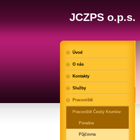
JCZPS o.p.s.
Úvod
O nás
Kontakty
Služby
Pracoviště
Pracoviště Český Krumlov
Poradna
Půjčovna