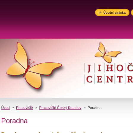
Úvodní stránka
Úvod
>
Pracoviště
>
Pracoviště Český Krumlov
>
Poradna
Poradna