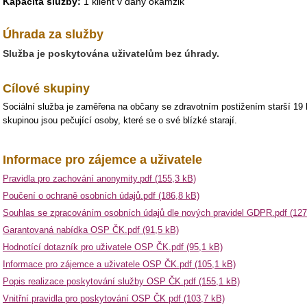
Kapacita služby:
1 klient v daný okamžik
Úhrada za služby
Služba je poskytována uživatelům bez úhrady.
Cílové skupiny
Sociální služba je zaměřena na občany se zdravotním postižením starší 19 l
skupinou jsou pečující osoby, které se o své blízké starají.
Informace pro zájemce a uživatele
Pravidla pro zachování anonymity.pdf (155,3 kB)
Poučení o ochraně osobních údajů.pdf (186,8 kB)
Souhlas se zpracováním osobních údajů dle nových pravidel GDPR.pdf (127
Garantovaná nabídka OSP ČK.pdf (91,5 kB)
Hodnotící dotazník pro uživatele OSP ČK.pdf (95,1 kB)
Informace pro zájemce a uživatele OSP ČK.pdf (105,1 kB)
Popis realizace poskytování služby OSP ČK.pdf (155,1 kB)
Vnitřní pravidla pro poskytování OSP ČK pdf (103,7 kB)