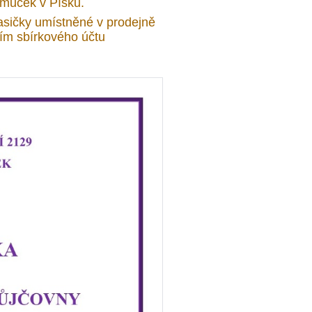
omůcek v Písku.
kasičky umístněné v prodejně
řednictvím sbírkového účtu