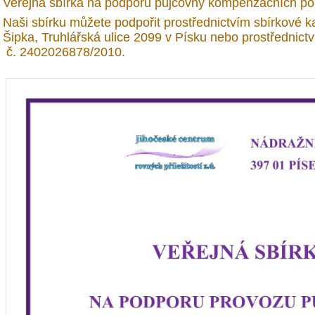
Veřejná sbírka na podporu půjčovny kompenzačních p
Naši sbírku můžete podpořit prostřednictvím sbírkové 
Šipka, Truhlářská ulice 2099 v Písku nebo prost
č. 2402026878/2010.