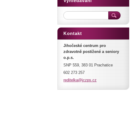
Vyhledávání
Kontakt
Jihočeské centrum pro
zdravotně postižené a seniory
o.p.s.
SNP 559, 383 01 Prachatice
602 273 257
reditelk
a@jczps.
cz