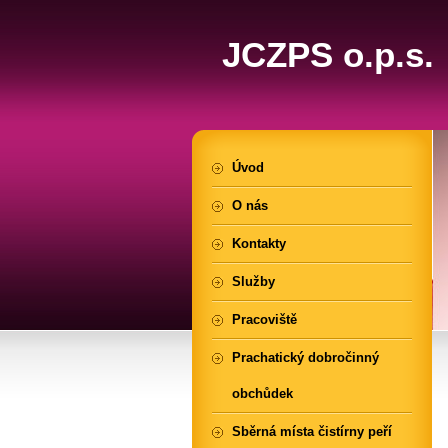
JCZPS o.p.s.
Úvod
O nás
Kontakty
Služby
Pracoviště
Prachatický dobročinný
obchůdek
Sběrná místa čistírny peří