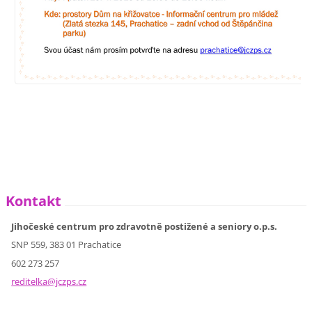
Kontakt
Jihočeské centrum pro zdravotně postižené a seniory o.p.s.
SNP 559, 383 01 Prachatice
602 273 257
reditelk
a@jczps.
cz