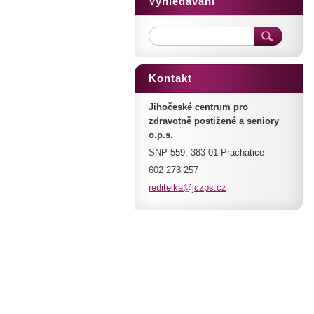
Vyhledávání
Kontakt
Jihočeské centrum pro
zdravotně postižené a seniory
o.p.s.
SNP 559, 383 01 Prachatice
602 273 257
reditelk
a@jczps.
cz