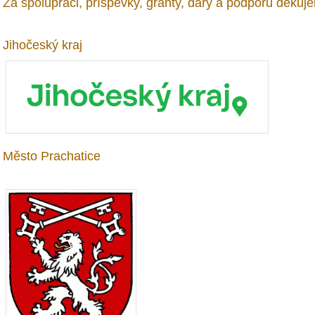
Za spolupráci, příspěvky, granty, dary a podporu děkuj
Jihočeský kraj
Město Prachatice