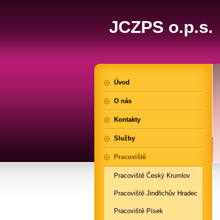
JCZPS o.p.s.
Úvod
O nás
Kontakty
Služby
Pracoviště
Pracoviště Český Krumlov
Pracoviště Jindřichův Hradec
Pracoviště Písek