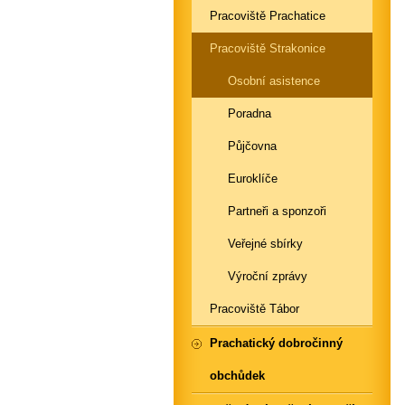
Pracoviště Prachatice
Pracoviště Strakonice
Osobní asistence
Poradna
Půjčovna
Euroklíče
Partneři a sponzoři
Veřejné sbírky
Výroční zprávy
Pracoviště Tábor
Prachatický dobročinný
obchůdek