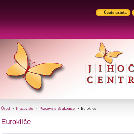
Úvodní stránka
Úvod
>
Pracoviště
>
Pracoviště Strakonice
>
Euroklíče
Euroklíče