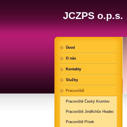
JCZPS o.p.s.
Úvod
O nás
Kontakty
Služby
Pracoviště
Pracoviště Český Krumlov
Pracoviště Jindřichův Hradec
Pracoviště Písek