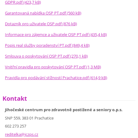
GDPR.pdf (423,7 kB)
Garantovaná nabídka OSP PT.pdf (560 kB)
Dotazník pro uživatele OSP.pdf (876 kB)
Informace pro zájemce a uživatele OSP PT.pdf (435,4 kB)
Popis real služby poradenství PT.pdf (849,4 kB)
Smlouva o poskytování OSP PT.pdf (270,1 kB)
Vnitřní pravidla pro poskytování OSP PT.pdf (1,3 MB)
Pravidla pro podávání stížností Prachatice.pdf (614,9 kB)
Kontakt
Jihočeské centrum pro zdravotně postižené a seniory o.p.s.
SNP 559, 383 01 Prachatice
602 273 257
reditelk
a@jczps.
cz