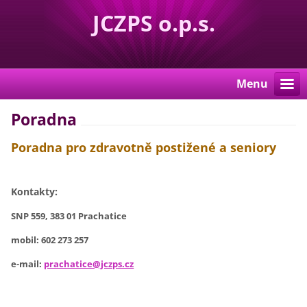
JCZPS o.p.s.
Menu
Poradna
Poradna pro zdravotně postižené a seniory
Kontakty:
SNP 559, 383 01 Prachatice
mobil: 602 273 257
e-mail:
prachatice@jczps.cz