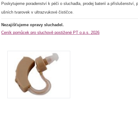
Poskytujeme poradenství k péči o sluchadla, prodej baterií a příslušenství,
ušních tvarovek v ultrazvukové čističce.
Nezajišťujeme opravy sluchadel.
Ceník pomůcek pro sluchově postižené PT o.p.s. 2026