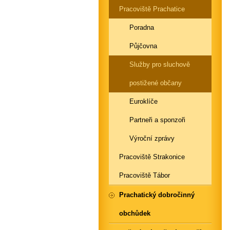
Pracoviště Prachatice
Poradna
Půjčovna
Služby pro sluchově
postižené občany
Euroklíče
Partneři a sponzoři
Výroční zprávy
Pracoviště Strakonice
Pracoviště Tábor
Prachatický dobročinný
obchůdek