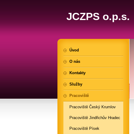
JCZPS o.p.s.
Úvod
O nás
Kontakty
Služby
Pracoviště
Pracoviště Český Krumlov
Pracoviště Jindřichův Hradec
Pracoviště Písek