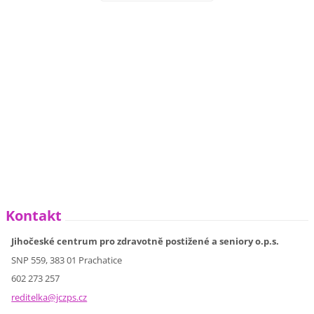
Kontakt
Jihočeské centrum pro zdravotně postižené a seniory o.p.s.
SNP 559, 383 01 Prachatice
602 273 257
reditelk
a@jczps.
cz