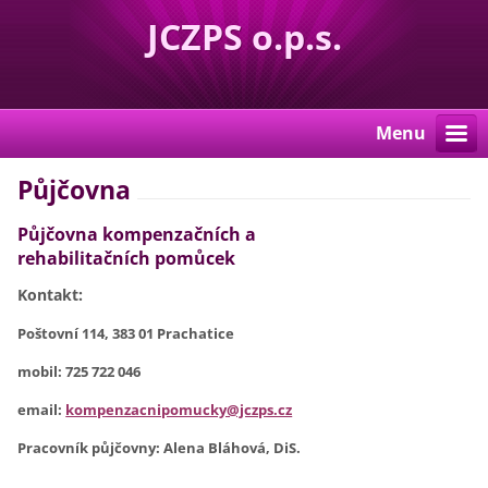
JCZPS o.p.s.
Menu
Půjčovna
Půjčovna kompenzačních a
rehabilitačních pomůcek
Kontakt:
Poštovní 114, 383 01 Prachatice
mobil: 725 722 046
email:
kompenzacnipomucky@jczps.cz
Pracovník půjčovny: Alena Bláhová, DiS.