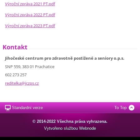
Výroční zpráva 2021 PT.pdf
Výroční zpráva 2022 PT.pdf
Výroční zpráva 2023 PT.pdf
Kontakt
Jihočeské centrum pro zdravotně postižené a seniory o.p.s.
SNP 559, 383 01 Prachatice
602 273 257
reditelk
a@jczps.
cz
Standardní verze
To Top
© 2014-2022 Všechna práva vyhrazena.
Vytvořeno službou
Webnode